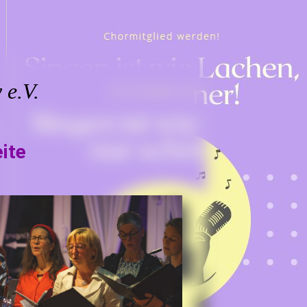
 e.V.
ite