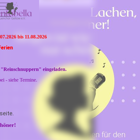
.07.2026 bis 11.08.2026
Ferien
m "Reinschnuppern" eingeladen.
ei - siehe Termine.
seite.
chöner!