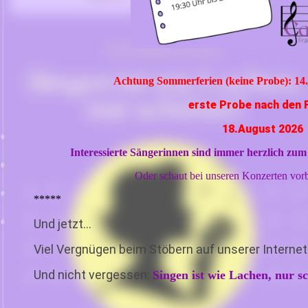
Achtung Sommerferien (keine Probe)
:
14
erste Probe nach den 
18.August 2026
Interessierte Sängerinnen sind immer herzlich zu
Oder schaut bei unseren Konzerten vorb
*****
Und jetzt...
Viel Vergnügen
beim Stöbern auf unserer Internet
Und nicht vergessen:
Singen ist wie Lachen, nur s